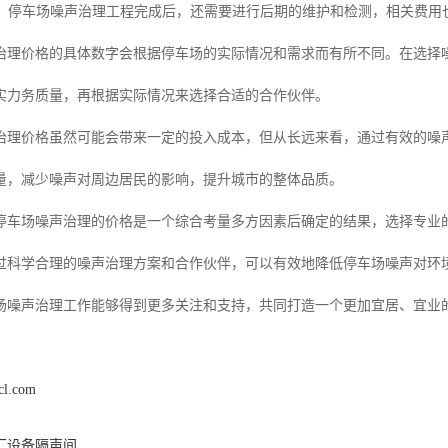
费用：停车场噪声治理工程完成后，还需要进行后期的维护和检测，相关费用
治理价格的具体数字会根据停车场的实际情况和需求而有所不同。在选择噪
实力务质量，再根据实际情况来选择合适的合作伙伴。
治理价格虽然可能会带来一定的投入成本，但从长远来看，通过有效的噪
量，减少噪声对周边居民的影响，提升城市的整体品质。
停车场噪声治理的价格是一个综合考量多方因素后确定的结果，选择专业
过科学合理的噪声治理方案和合作伙伴，可以有效地降低停车场噪声对环
场噪声治理工作能够得到更多关注和支持，共同打造一个更加宜居、宜业
cl.com
厂设备隔声间