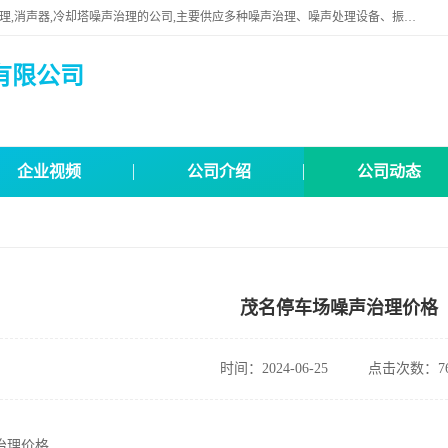
深圳市钰泰噪声治理技术有限公司是一家专业从事电梯噪声治理,噪声处理,消声器,冷却塔噪声治理的公司,主要供应多种噪声治理、噪声处理设备、振动控制工程、机房噪声治理、噪声振动治理、机房噪声治理等，欢迎联系。
有限公司
企业视频
公司介绍
公司动态
茂名停车场噪声治理价格
时间：2024-06-25
点击次数：76
治理价格