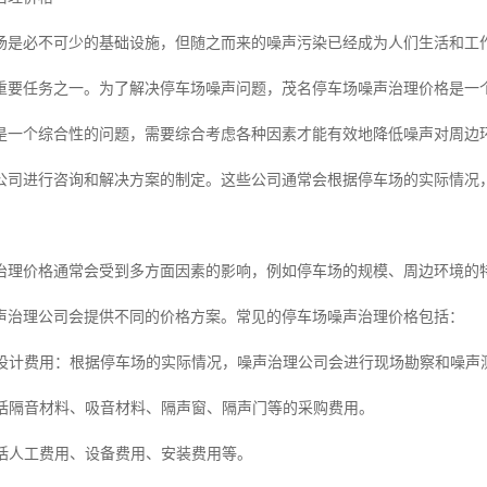
场是必不可少的基础设施，但随之而来的噪声污染已经成为人们生活和工
重要任务之一。为了解决停车场噪声问题，茂名停车场噪声治理价格是一
是一个综合性的问题，需要综合考虑各种因素才能有效地降低噪声对周边
公司进行咨询和解决方案的制定。这些公司通常会根据停车场的实际情况
治理价格通常会受到多方面因素的影响，例如停车场的规模、周边环境的
声治理公司会提供不同的价格方案。常见的停车场噪声治理价格包括：
方案设计费用：根据停车场的实际情况，噪声治理公司会进行现场勘察和噪
：包括隔音材料、吸音材料、隔声窗、隔声门等的采购费用。
包括人工费用、设备费用、安装费用等。